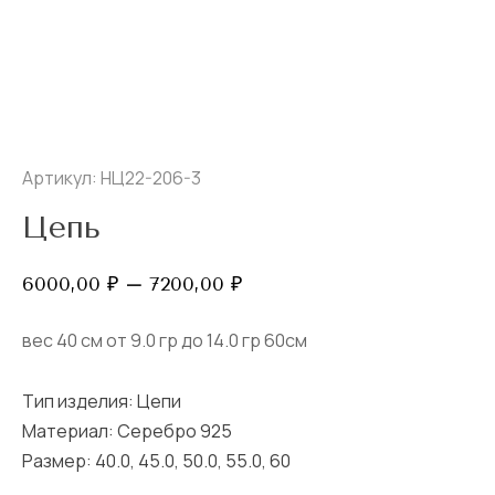
Артикул: НЦ22-206-3
Цепь
Диапазон
6000,00
₽
–
7200,00
₽
цен:
6000,00 ₽
вес 40 см от 9.0 гр до 14.0 гр 60см
–
7200,00 ₽
Тип изделия:
Цепи
Материал: Серебро 925
Размер:
40.0
,
45.0
,
50.0
,
55.0
,
60