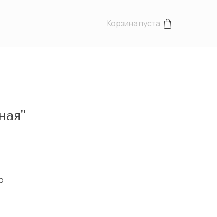
Корзина пуста
ная"
о