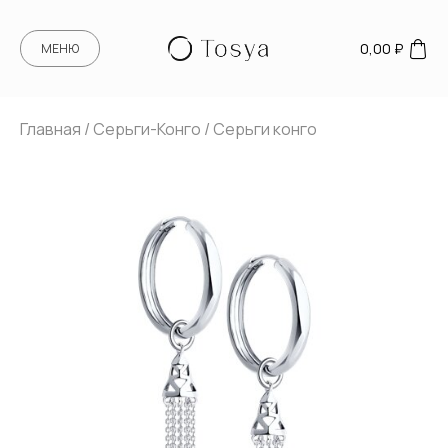
0,00
₽
МЕНЮ
Главная
/
Серьги-Конго
/ Серьги конго