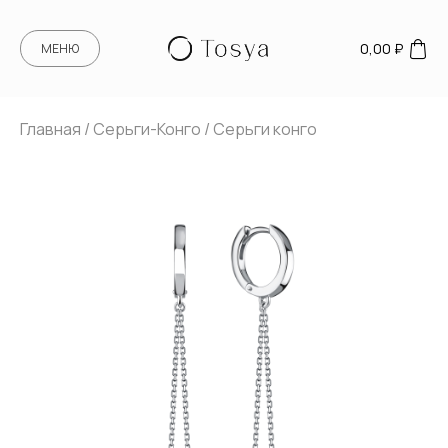
0,00
₽
МЕНЮ
Главная
/
Серьги-Конго
/ Серьги конго