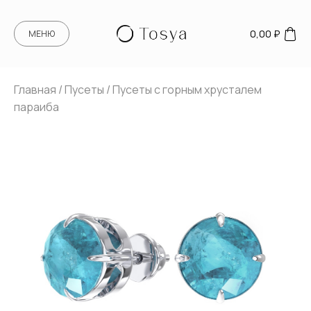
0,00
₽
МЕНЮ
Главная
/
Пусеты
/ Пусеты с горным хрусталем
параиба